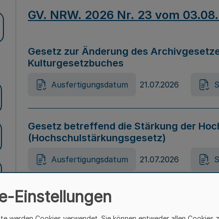
GV. NRW. 2026 Nr. 23 vom 03.08
Gesetz zur Änderung des Archivgesetze
Kulturgesetzbuches
Ausfertigungsdatum
21.07.2026
S
Gesetz betreffend die Stärkung der Hoc
(Hochschulstärkungsgesetz)
Ausfertigungsdatum
21.07.2026
S
e-Einstellungen
Gesetz zur Vermeidung von Diskriminier
(Landesantidiskriminierungsgesetz – 
ite werden Cookies verwendet. Sie können entweder allen Cookies 