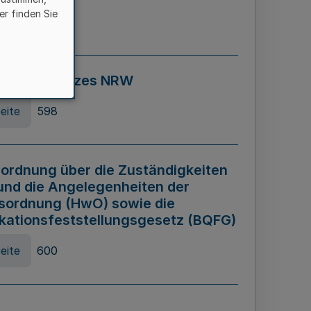
er finden Sie
eite
595
ospiel Gesetzes NRW
eite
598
ordnung über die Zuständigkeiten
und die Angelegenheiten der
sordnung (HwO) sowie die
ikationsfeststellungsgesetz (BQFG)
eite
600