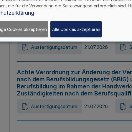
hen, die für die Verwendung der Seite zwingend erforderlich sind. Hi
Ausfertigungsdatum
21.07.2026
S
hutzerklärung
ige Cookies akzeptieren
Alle Cookies akzeptieren
Gesetz zur Änderung des Online-Casin
Ausfertigungsdatum
21.07.2026
S
Achte Verordnung zur Änderung der Ver
nach dem Berufsbildungsgesetz (BBiG) 
Berufsbildung im Rahmen der Handwerk
Zuständigkeiten nach dem Berufsqualif
Ausfertigungsdatum
21.07.2026
S