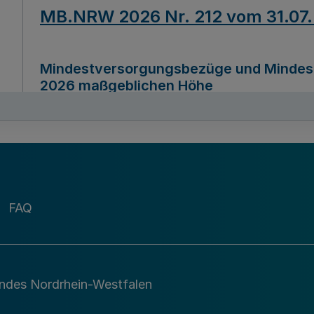
MB.NRW 2026 Nr. 212 vom 31.07
Mindestversorgungsbezüge und Mindesth
2026 maßgeblichen Höhe
Ausfertigungsdatum
22.07.2026
MB.NRW 2026 Nr. 211 vom 31.07
FAQ
Richtlinie zur Durchführung des Förder
Digital (MID)“ zum Teilprogramm MID-Di
andes Nordrhein-Westfalen
Ausfertigungsdatum
29.11.2026
A