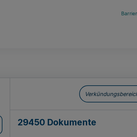
Barrier
ch
Verkündungsbereich 
29450 Dokumente