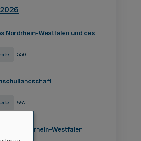
.2026
s Nordrhein-Westfalen und des
eite
550
hschullandschaft
eite
552
ung in Nordrhein-Westfalen
LADG NRW)
zustimmen,