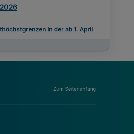
.2026
öchstgrenzen in der ab 1. April
Ausgabennummer
212
.2026
Zum Seitenanfang
programms „Mittelstand Innovativ &
gitale Prozesse
usgabennummer
211