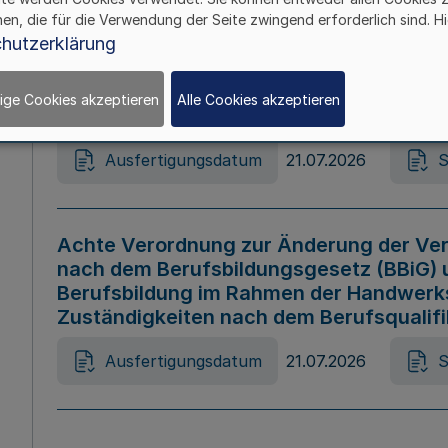
hen, die für die Verwendung der Seite zwingend erforderlich sind. Hi
Ausfertigungsdatum
21.07.2026
S
hutzerklärung
ige Cookies akzeptieren
Alle Cookies akzeptieren
Gesetz zur Änderung des Online-Casin
Ausfertigungsdatum
21.07.2026
S
Achte Verordnung zur Änderung der Ver
nach dem Berufsbildungsgesetz (BBiG) 
Berufsbildung im Rahmen der Handwerk
Zuständigkeiten nach dem Berufsqualif
Ausfertigungsdatum
21.07.2026
S