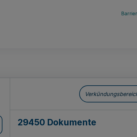
Barrier
ch
Verkündungsbereich 
29450 Dokumente