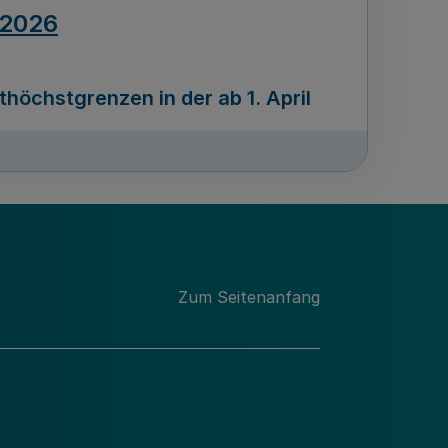
.2026
öchstgrenzen in der ab 1. April
Ausgabennummer
212
.2026
Zum Seitenanfang
programms „Mittelstand Innovativ &
gitale Prozesse
usgabennummer
211