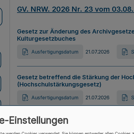
GV. NRW. 2026 Nr. 23 vom 03.08
Gesetz zur Änderung des Archivgesetze
Kulturgesetzbuches
Ausfertigungsdatum
21.07.2026
S
Gesetz betreffend die Stärkung der Hoc
(Hochschulstärkungsgesetz)
Ausfertigungsdatum
21.07.2026
S
e-Einstellungen
Gesetz zur Vermeidung von Diskriminier
(Landesantidiskriminierungsgesetz – 
ite werden Cookies verwendet. Sie können entweder allen Cookies 