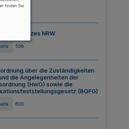
er finden Sie
eite
595
ospiel Gesetzes NRW
eite
598
ordnung über die Zuständigkeiten
und die Angelegenheiten der
sordnung (HwO) sowie die
ikationsfeststellungsgesetz (BQFG)
eite
600