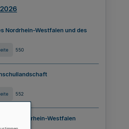
.2026
s Nordrhein-Westfalen und des
eite
550
hschullandschaft
eite
552
ung in Nordrhein-Westfalen
LADG NRW)
zustimmen,