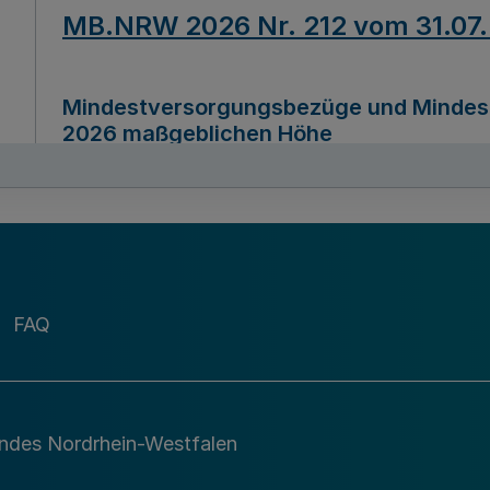
MB.NRW 2026 Nr. 212 vom 31.07
Mindestversorgungsbezüge und Mindesth
2026 maßgeblichen Höhe
Ausfertigungsdatum
22.07.2026
MB.NRW 2026 Nr. 211 vom 31.07
FAQ
Richtlinie zur Durchführung des Förder
Digital (MID)“ zum Teilprogramm MID-Di
andes Nordrhein-Westfalen
Ausfertigungsdatum
29.11.2026
A