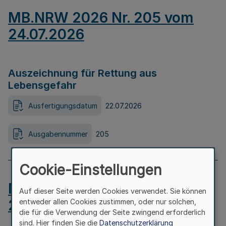
MB.NRW 2026 Nr. 205 vom
24.07.2026
Auszeichnung für Rettung aus
Lebensgefahr
Ausfertigungsdatum
22.07.2026
Ausgabennummer
205
Cookie-Einstellungen
MB.NRW 2026 Nr. 204 vom
Auf dieser Seite werden Cookies verwendet. Sie können
24.07.2026
entweder allen Cookies zustimmen, oder nur solchen,
die für die Verwendung der Seite zwingend erforderlich
sind. Hier finden Sie die
Datenschutzerklärung