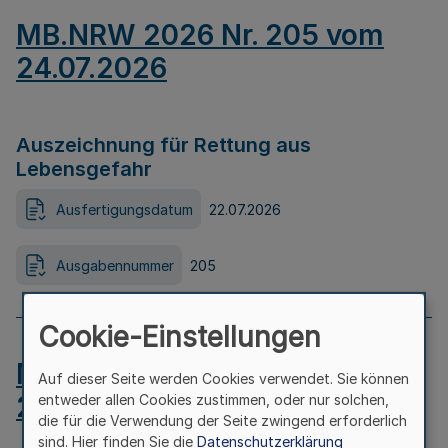
MB.NRW 2026 Nr. 205 vom
24.07.2026
Auszeichnung für Rettung aus
Lebensgefahr
Ausfertigungsdatum
22.07.2026
Ausgabennummer
205
Cookie-Einstellungen
MB.NRW 2026 Nr. 204 vom
Auf dieser Seite werden Cookies verwendet. Sie können
24.07.2026
entweder allen Cookies zustimmen, oder nur solchen,
die für die Verwendung der Seite zwingend erforderlich
sind. Hier finden Sie die
Datenschutzerklärung