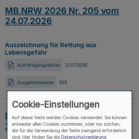
MB.NRW 2026 Nr. 205 vom
24.07.2026
Auszeichnung für Rettung aus
Lebensgefahr
Ausfertigungsdatum
22.07.2026
Ausgabennummer
205
Cookie-Einstellungen
MB.NRW 2026 Nr. 204 vom
Auf dieser Seite werden Cookies verwendet. Sie können
24.07.2026
entweder allen Cookies zustimmen, oder nur solchen,
die für die Verwendung der Seite zwingend erforderlich
sind. Hier finden Sie die
Datenschutzerklärung