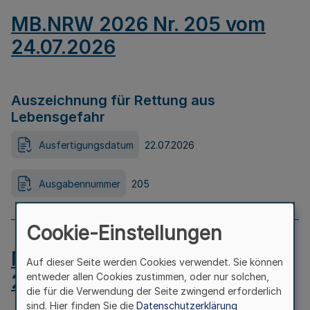
MB.NRW 2026 Nr. 205 vom
24.07.2026
Auszeichnung für Rettung aus
Lebensgefahr
Ausfertigungsdatum
22.07.2026
Ausgabennummer
205
Cookie-Einstellungen
MB.NRW 2026 Nr. 204 vom
Auf dieser Seite werden Cookies verwendet. Sie können
24.07.2026
entweder allen Cookies zustimmen, oder nur solchen,
die für die Verwendung der Seite zwingend erforderlich
sind. Hier finden Sie die
Datenschutzerklärung