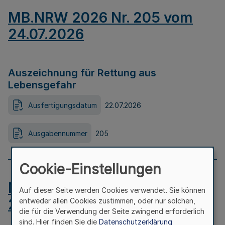
MB.NRW 2026 Nr. 205 vom
24.07.2026
Auszeichnung für Rettung aus
Lebensgefahr
Ausfertigungsdatum
22.07.2026
Ausgabennummer
205
Cookie-Einstellungen
MB.NRW 2026 Nr. 204 vom
Auf dieser Seite werden Cookies verwendet. Sie können
24.07.2026
entweder allen Cookies zustimmen, oder nur solchen,
die für die Verwendung der Seite zwingend erforderlich
sind. Hier finden Sie die
Datenschutzerklärung