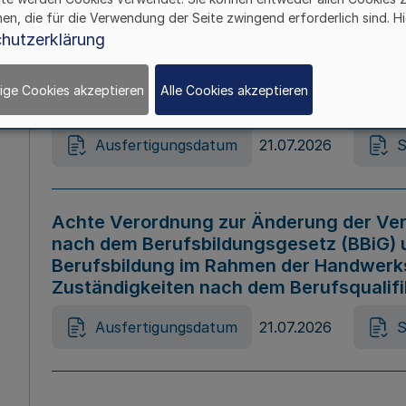
hen, die für die Verwendung der Seite zwingend erforderlich sind. Hi
Ausfertigungsdatum
21.07.2026
S
hutzerklärung
ige Cookies akzeptieren
Alle Cookies akzeptieren
Gesetz zur Änderung des Online-Casin
Ausfertigungsdatum
21.07.2026
S
Achte Verordnung zur Änderung der Ver
nach dem Berufsbildungsgesetz (BBiG) 
Berufsbildung im Rahmen der Handwerk
Zuständigkeiten nach dem Berufsqualif
Ausfertigungsdatum
21.07.2026
S