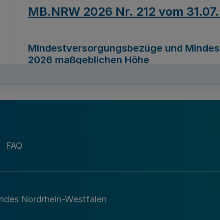
MB.NRW 2026 Nr. 212 vom 31.07
Mindestversorgungsbezüge und Mindesth
2026 maßgeblichen Höhe
Ausfertigungsdatum
22.07.2026
MB.NRW 2026 Nr. 211 vom 31.07
FAQ
Richtlinie zur Durchführung des Förder
Digital (MID)“ zum Teilprogramm MID-Di
andes Nordrhein-Westfalen
Ausfertigungsdatum
29.11.2026
A