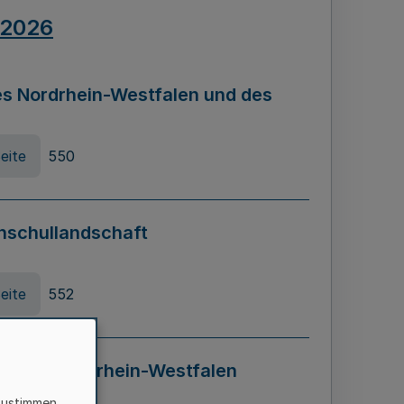
.2026
s Nordrhein-Westfalen und des
eite
550
hschullandschaft
eite
552
ung in Nordrhein-Westfalen
LADG NRW)
zustimmen,