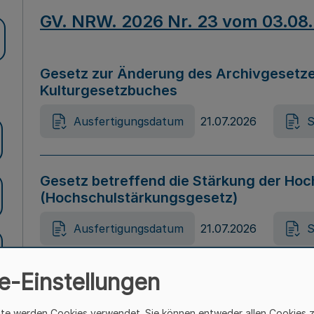
GV. NRW. 2026 Nr. 23 vom 03.08
Gesetz zur Änderung des Archivgesetze
Kulturgesetzbuches
Ausfertigungsdatum
21.07.2026
S
Gesetz betreffend die Stärkung der Hoc
(Hochschulstärkungsgesetz)
Ausfertigungsdatum
21.07.2026
S
e-Einstellungen
Gesetz zur Vermeidung von Diskriminier
(Landesantidiskriminierungsgesetz – 
ite werden Cookies verwendet. Sie können entweder allen Cookies 