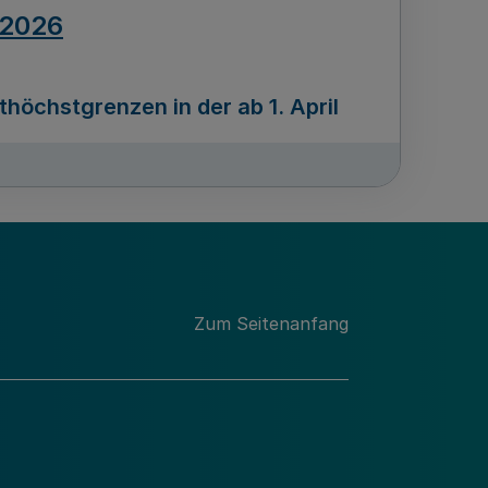
.2026
öchstgrenzen in der ab 1. April
Ausgabennummer
212
.2026
Zum Seitenanfang
programms „Mittelstand Innovativ &
gitale Prozesse
usgabennummer
211