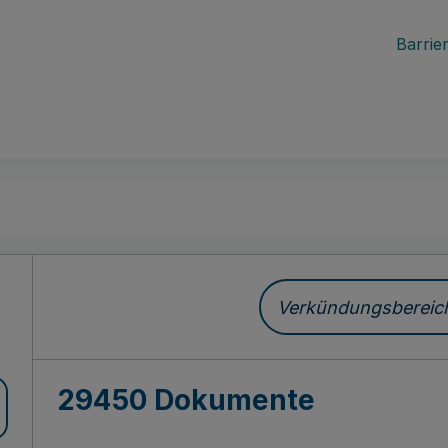
Barrier
ch
Verkündungsbereich 
29450 Dokumente