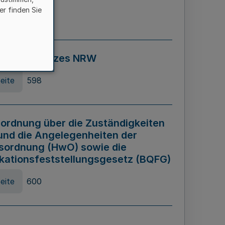
er finden Sie
eite
595
ospiel Gesetzes NRW
eite
598
ordnung über die Zuständigkeiten
und die Angelegenheiten der
sordnung (HwO) sowie die
ikationsfeststellungsgesetz (BQFG)
eite
600