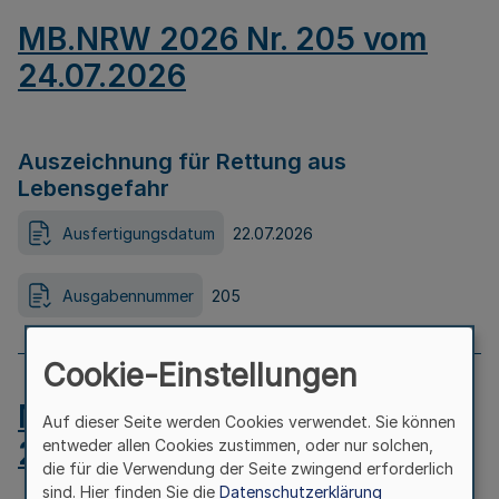
MB.NRW 2026 Nr. 205 vom
24.07.2026
Auszeichnung für Rettung aus
Lebensgefahr
Ausfertigungsdatum
22.07.2026
Ausgabennummer
205
Cookie-Einstellungen
MB.NRW 2026 Nr. 204 vom
Auf dieser Seite werden Cookies verwendet. Sie können
24.07.2026
entweder allen Cookies zustimmen, oder nur solchen,
die für die Verwendung der Seite zwingend erforderlich
sind. Hier finden Sie die
Datenschutzerklärung