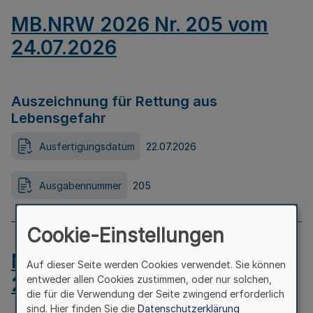
MB.NRW 2026 Nr. 205 vom
24.07.2026
Auszeichnung für Rettung aus
Lebensgefahr
Ausfertigungsdatum
22.07.2026
Ausgabennummer
205
Cookie-Einstellungen
MB.NRW 2026 Nr. 204 vom
Auf dieser Seite werden Cookies verwendet. Sie können
24.07.2026
entweder allen Cookies zustimmen, oder nur solchen,
die für die Verwendung der Seite zwingend erforderlich
sind. Hier finden Sie die
Datenschutzerklärung