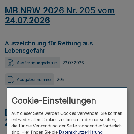
MB.NRW 2026 Nr. 205 vom
24.07.2026
Auszeichnung für Rettung aus
Lebensgefahr
Ausfertigungsdatum
22.07.2026
Ausgabennummer
205
Cookie-Einstellungen
MB.NRW 2026 Nr. 204 vom
Auf dieser Seite werden Cookies verwendet. Sie können
24.07.2026
entweder allen Cookies zustimmen, oder nur solchen,
die für die Verwendung der Seite zwingend erforderlich
sind. Hier finden Sie die
Datenschutzerklärung