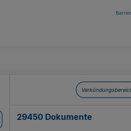
Barrier
ch
Verkündungsbereich 
29450 Dokumente