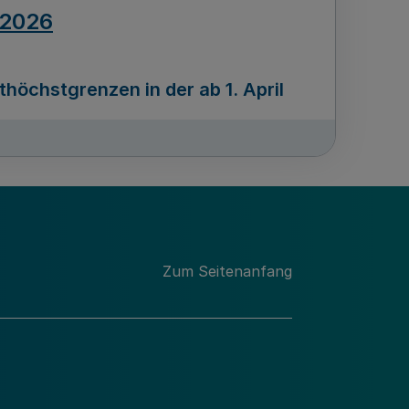
.2026
öchstgrenzen in der ab 1. April
Ausgabennummer
212
.2026
Zum Seitenanfang
programms „Mittelstand Innovativ &
gitale Prozesse
usgabennummer
211