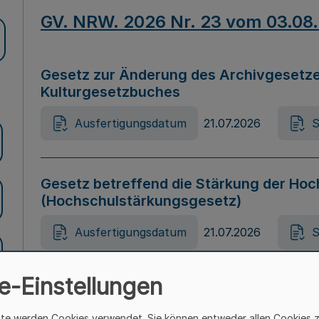
GV. NRW. 2026 Nr. 23 vom 03.08
Gesetz zur Änderung des Archivgesetze
Kulturgesetzbuches
Ausfertigungsdatum
21.07.2026
S
Gesetz betreffend die Stärkung der Hoc
(Hochschulstärkungsgesetz)
Ausfertigungsdatum
21.07.2026
S
e-Einstellungen
Gesetz zur Vermeidung von Diskriminier
(Landesantidiskriminierungsgesetz – 
ite werden Cookies verwendet. Sie können entweder allen Cookies 