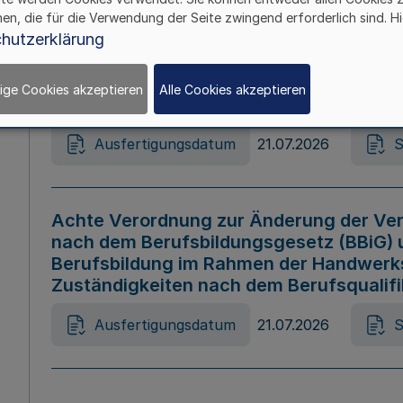
hen, die für die Verwendung der Seite zwingend erforderlich sind. Hi
Ausfertigungsdatum
21.07.2026
S
hutzerklärung
ige Cookies akzeptieren
Alle Cookies akzeptieren
Gesetz zur Änderung des Online-Casin
Ausfertigungsdatum
21.07.2026
S
Achte Verordnung zur Änderung der Ver
nach dem Berufsbildungsgesetz (BBiG) 
Berufsbildung im Rahmen der Handwerk
Zuständigkeiten nach dem Berufsqualif
Ausfertigungsdatum
21.07.2026
S