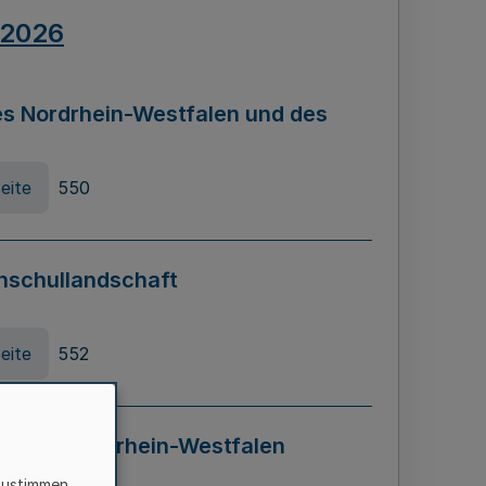
.2026
s Nordrhein-Westfalen und des
eite
550
hschullandschaft
eite
552
ung in Nordrhein-Westfalen
LADG NRW)
zustimmen,