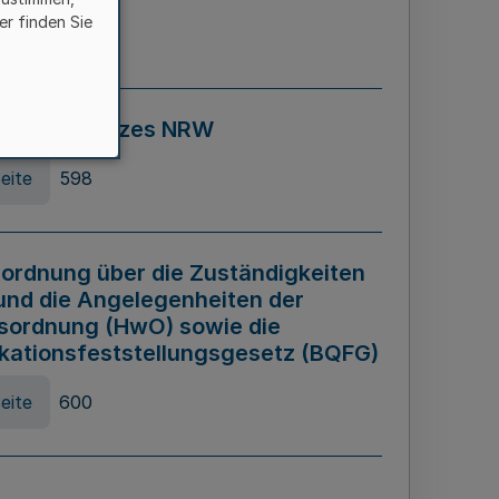
er finden Sie
eite
595
ospiel Gesetzes NRW
eite
598
ordnung über die Zuständigkeiten
und die Angelegenheiten der
sordnung (HwO) sowie die
ikationsfeststellungsgesetz (BQFG)
eite
600