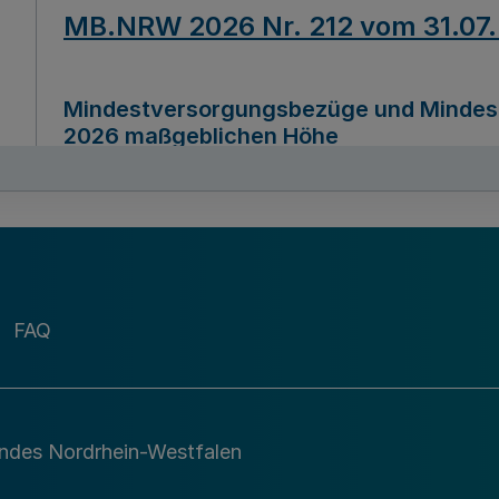
MB.NRW 2026 Nr. 212 vom 31.07
Mindestversorgungsbezüge und Mindesth
2026 maßgeblichen Höhe
Ausfertigungsdatum
22.07.2026
MB.NRW 2026 Nr. 211 vom 31.07
FAQ
Richtlinie zur Durchführung des Förder
Digital (MID)“ zum Teilprogramm MID-Di
andes Nordrhein-Westfalen
Ausfertigungsdatum
29.11.2026
A