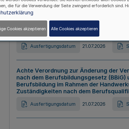
hen, die für die Verwendung der Seite zwingend erforderlich sind. Hi
Ausfertigungsdatum
21.07.2026
S
hutzerklärung
ige Cookies akzeptieren
Alle Cookies akzeptieren
Gesetz zur Änderung des Online-Casin
Ausfertigungsdatum
21.07.2026
S
Achte Verordnung zur Änderung der Ver
nach dem Berufsbildungsgesetz (BBiG) 
Berufsbildung im Rahmen der Handwerk
Zuständigkeiten nach dem Berufsqualif
Ausfertigungsdatum
21.07.2026
S