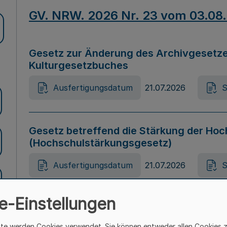
GV. NRW. 2026 Nr. 23 vom 03.08
Gesetz zur Änderung des Archivgesetze
Kulturgesetzbuches
Ausfertigungsdatum
21.07.2026
S
Gesetz betreffend die Stärkung der Hoc
(Hochschulstärkungsgesetz)
Ausfertigungsdatum
21.07.2026
S
e-Einstellungen
Gesetz zur Vermeidung von Diskriminier
(Landesantidiskriminierungsgesetz – 
ite werden Cookies verwendet. Sie können entweder allen Cookies 