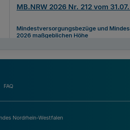
MB.NRW 2026 Nr. 212 vom 31.07
Mindestversorgungsbezüge und Mindesth
2026 maßgeblichen Höhe
Ausfertigungsdatum
22.07.2026
MB.NRW 2026 Nr. 211 vom 31.07
FAQ
Richtlinie zur Durchführung des Förder
Digital (MID)“ zum Teilprogramm MID-Di
andes Nordrhein-Westfalen
Ausfertigungsdatum
29.11.2026
A