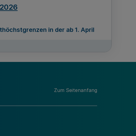
.2026
öchstgrenzen in der ab 1. April
Ausgabennummer
212
.2026
Zum Seitenanfang
programms „Mittelstand Innovativ &
gitale Prozesse
usgabennummer
211