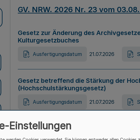
GV. NRW. 2026 Nr. 23 vom 03.08
Gesetz zur Änderung des Archivgesetze
Kulturgesetzbuches
Ausfertigungsdatum
21.07.2026
S
Gesetz betreffend die Stärkung der Hoc
(Hochschulstärkungsgesetz)
Ausfertigungsdatum
21.07.2026
S
e-Einstellungen
Gesetz zur Vermeidung von Diskriminier
(Landesantidiskriminierungsgesetz – 
ite werden Cookies verwendet. Sie können entweder allen Cookies 