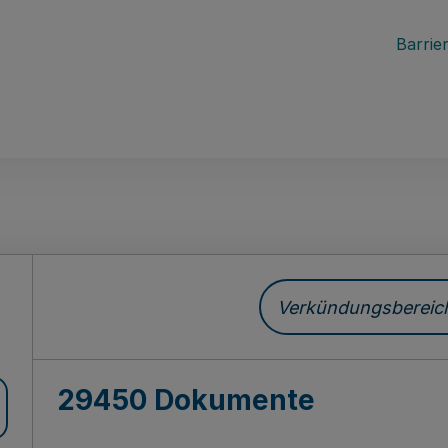
Barrier
ch
Verkündungsbereich 
29450 Dokumente