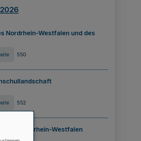
.2026
s Nordrhein-Westfalen und des
eite
550
hschullandschaft
eite
552
ung in Nordrhein-Westfalen
LADG NRW)
zustimmen,