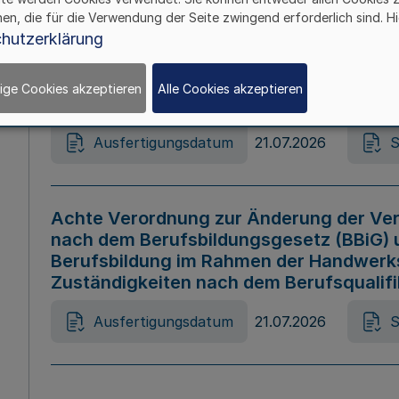
hen, die für die Verwendung der Seite zwingend erforderlich sind. Hi
Ausfertigungsdatum
21.07.2026
S
hutzerklärung
ige Cookies akzeptieren
Alle Cookies akzeptieren
Gesetz zur Änderung des Online-Casin
Ausfertigungsdatum
21.07.2026
S
Achte Verordnung zur Änderung der Ver
nach dem Berufsbildungsgesetz (BBiG) 
Berufsbildung im Rahmen der Handwerk
Zuständigkeiten nach dem Berufsqualif
Ausfertigungsdatum
21.07.2026
S