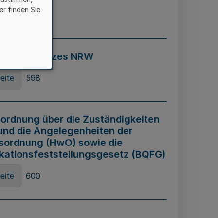
er finden Sie
eite
595
ospiel Gesetzes NRW
eite
598
ordnung über die Zuständigkeiten
und die Angelegenheiten der
sordnung (HwO) sowie die
ikationsfeststellungsgesetz (BQFG)
eite
600