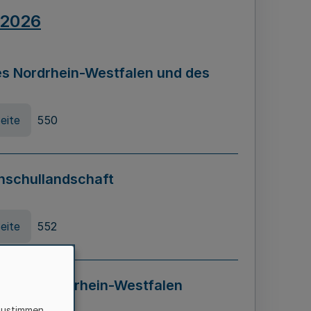
.2026
s Nordrhein-Westfalen und des
eite
550
hschullandschaft
eite
552
ung in Nordrhein-Westfalen
LADG NRW)
zustimmen,