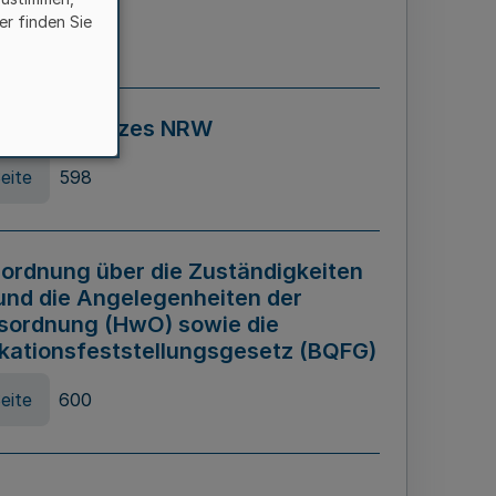
er finden Sie
eite
595
ospiel Gesetzes NRW
eite
598
ordnung über die Zuständigkeiten
und die Angelegenheiten der
sordnung (HwO) sowie die
ikationsfeststellungsgesetz (BQFG)
eite
600