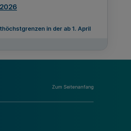
.2026
öchstgrenzen in der ab 1. April
Ausgabennummer
212
.2026
Zum Seitenanfang
programms „Mittelstand Innovativ &
gitale Prozesse
usgabennummer
211