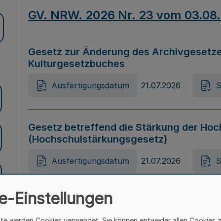
GV. NRW. 2026 Nr. 23 vom 03.08
Gesetz zur Änderung des Archivgesetze
Kulturgesetzbuches
Ausfertigungsdatum
21.07.2026
S
Gesetz betreffend die Stärkung der Hoc
(Hochschulstärkungsgesetz)
Ausfertigungsdatum
21.07.2026
S
e-Einstellungen
Gesetz zur Vermeidung von Diskriminier
(Landesantidiskriminierungsgesetz – 
ite werden Cookies verwendet. Sie können entweder allen Cookies 