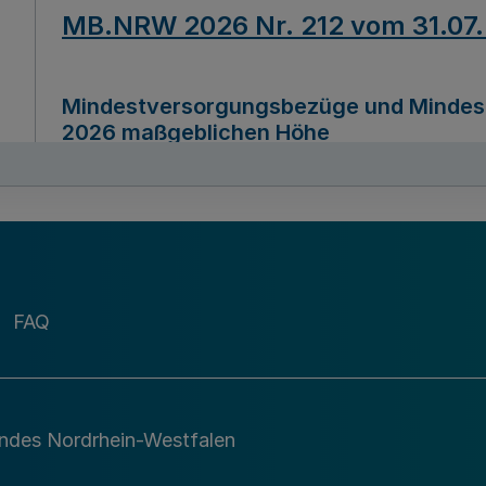
MB.NRW 2026 Nr. 212 vom 31.07
Mindestversorgungsbezüge und Mindesth
2026 maßgeblichen Höhe
Ausfertigungsdatum
22.07.2026
MB.NRW 2026 Nr. 211 vom 31.07
FAQ
Richtlinie zur Durchführung des Förder
Digital (MID)“ zum Teilprogramm MID-Di
andes Nordrhein-Westfalen
Ausfertigungsdatum
29.11.2026
A