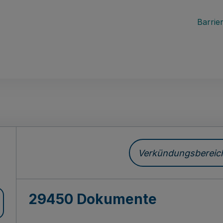
Barrier
ch
Verkündungsbereich 
29450 Dokumente