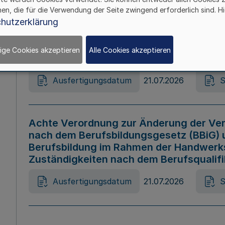
hen, die für die Verwendung der Seite zwingend erforderlich sind. Hi
Ausfertigungsdatum
21.07.2026
S
hutzerklärung
ige Cookies akzeptieren
Alle Cookies akzeptieren
Gesetz zur Änderung des Online-Casin
Ausfertigungsdatum
21.07.2026
S
Achte Verordnung zur Änderung der Ver
nach dem Berufsbildungsgesetz (BBiG) 
Berufsbildung im Rahmen der Handwerk
Zuständigkeiten nach dem Berufsqualif
Ausfertigungsdatum
21.07.2026
S