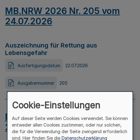
MB.NRW 2026 Nr. 205 vom
24.07.2026
Auszeichnung für Rettung aus
Lebensgefahr
Ausfertigungsdatum
22.07.2026
Ausgabennummer
205
Cookie-Einstellungen
MB.NRW 2026 Nr. 204 vom
Auf dieser Seite werden Cookies verwendet. Sie können
24.07.2026
entweder allen Cookies zustimmen, oder nur solchen,
die für die Verwendung der Seite zwingend erforderlich
sind. Hier finden Sie die
Datenschutzerklärung