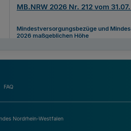
MB.NRW 2026 Nr. 212 vom 31.07
Mindestversorgungsbezüge und Mindesth
2026 maßgeblichen Höhe
Ausfertigungsdatum
22.07.2026
MB.NRW 2026 Nr. 211 vom 31.07
FAQ
Richtlinie zur Durchführung des Förder
Digital (MID)“ zum Teilprogramm MID-Di
andes Nordrhein-Westfalen
Ausfertigungsdatum
29.11.2026
A