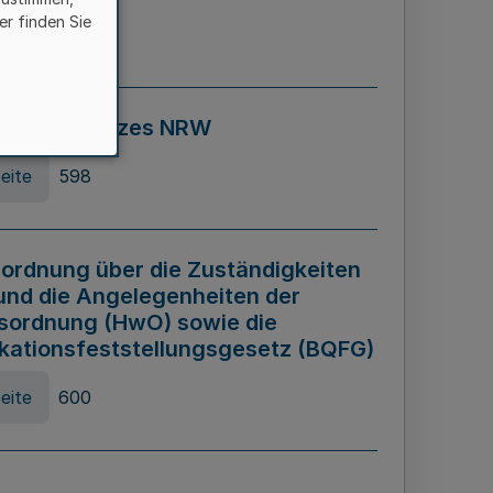
er finden Sie
eite
595
ospiel Gesetzes NRW
eite
598
ordnung über die Zuständigkeiten
und die Angelegenheiten der
sordnung (HwO) sowie die
ikationsfeststellungsgesetz (BQFG)
eite
600