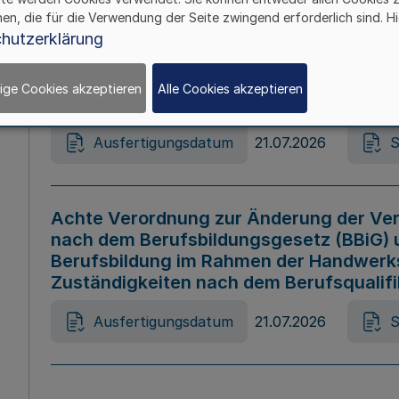
hen, die für die Verwendung der Seite zwingend erforderlich sind. Hi
Ausfertigungsdatum
21.07.2026
S
hutzerklärung
ige Cookies akzeptieren
Alle Cookies akzeptieren
Gesetz zur Änderung des Online-Casin
Ausfertigungsdatum
21.07.2026
S
Achte Verordnung zur Änderung der Ver
nach dem Berufsbildungsgesetz (BBiG) 
Berufsbildung im Rahmen der Handwerk
Zuständigkeiten nach dem Berufsqualif
Ausfertigungsdatum
21.07.2026
S