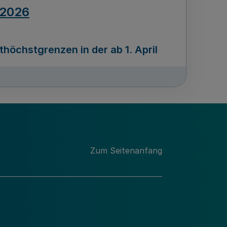
.2026
öchstgrenzen in der ab 1. April
Ausgabennummer
212
.2026
Zum Seitenanfang
programms „Mittelstand Innovativ &
gitale Prozesse
usgabennummer
211