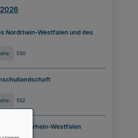
.2026
s Nordrhein-Westfalen und des
eite
550
hschullandschaft
eite
552
ung in Nordrhein-Westfalen
LADG NRW)
zustimmen,