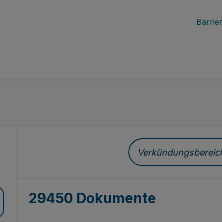
Barrier
ch
Verkündungsbereich 
29450 Dokumente