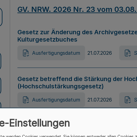
GV. NRW. 2026 Nr. 23 vom 03.08
Gesetz zur Änderung des Archivgesetze
Kulturgesetzbuches
Ausfertigungsdatum
21.07.2026
S
Gesetz betreffend die Stärkung der Hoc
(Hochschulstärkungsgesetz)
Ausfertigungsdatum
21.07.2026
S
e-Einstellungen
Gesetz zur Vermeidung von Diskriminier
(Landesantidiskriminierungsgesetz – 
ite werden Cookies verwendet. Sie können entweder allen Cookies 