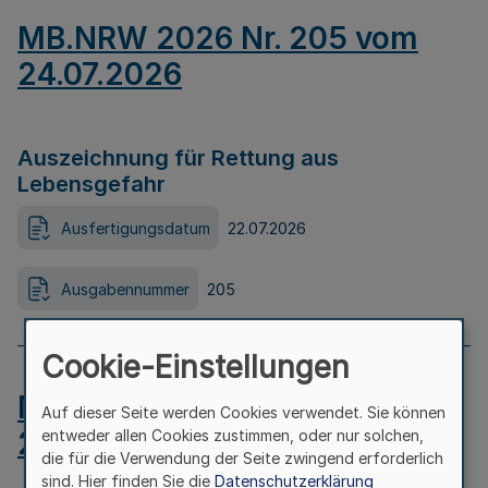
MB.NRW 2026 Nr. 205 vom
24.07.2026
Auszeichnung für Rettung aus
Lebensgefahr
Ausfertigungsdatum
22.07.2026
Ausgabennummer
205
Cookie-Einstellungen
MB.NRW 2026 Nr. 204 vom
Auf dieser Seite werden Cookies verwendet. Sie können
24.07.2026
entweder allen Cookies zustimmen, oder nur solchen,
die für die Verwendung der Seite zwingend erforderlich
sind. Hier finden Sie die
Datenschutzerklärung