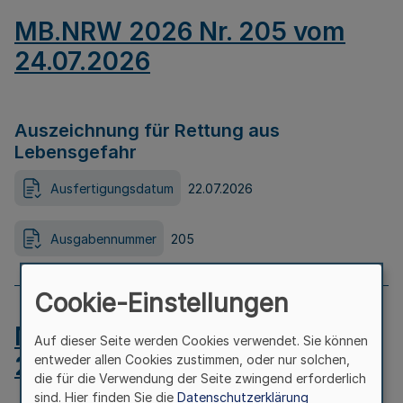
MB.NRW 2026 Nr. 205 vom
24.07.2026
Auszeichnung für Rettung aus
Lebensgefahr
Ausfertigungsdatum
22.07.2026
Ausgabennummer
205
Cookie-Einstellungen
MB.NRW 2026 Nr. 204 vom
Auf dieser Seite werden Cookies verwendet. Sie können
24.07.2026
entweder allen Cookies zustimmen, oder nur solchen,
die für die Verwendung der Seite zwingend erforderlich
sind. Hier finden Sie die
Datenschutzerklärung