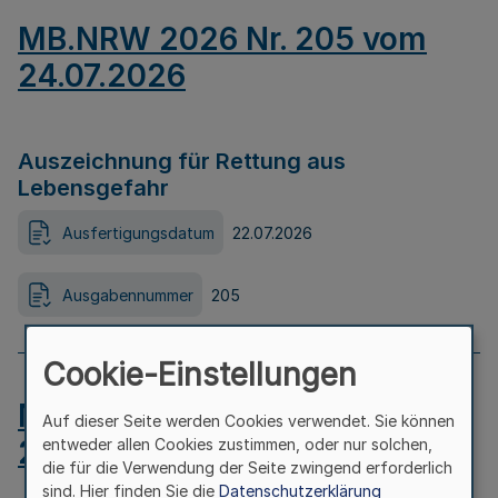
MB.NRW 2026 Nr. 205 vom
24.07.2026
Auszeichnung für Rettung aus
Lebensgefahr
Ausfertigungsdatum
22.07.2026
Ausgabennummer
205
Cookie-Einstellungen
MB.NRW 2026 Nr. 204 vom
Auf dieser Seite werden Cookies verwendet. Sie können
24.07.2026
entweder allen Cookies zustimmen, oder nur solchen,
die für die Verwendung der Seite zwingend erforderlich
sind. Hier finden Sie die
Datenschutzerklärung