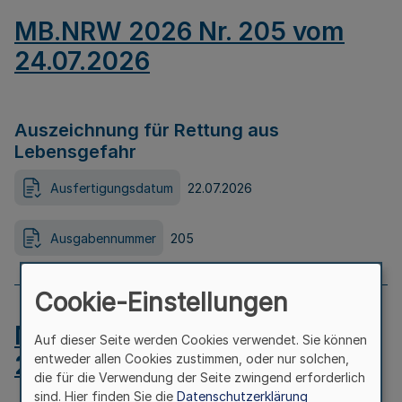
MB.NRW 2026 Nr. 205 vom
24.07.2026
Auszeichnung für Rettung aus
Lebensgefahr
Ausfertigungsdatum
22.07.2026
Ausgabennummer
205
Cookie-Einstellungen
MB.NRW 2026 Nr. 204 vom
Auf dieser Seite werden Cookies verwendet. Sie können
24.07.2026
entweder allen Cookies zustimmen, oder nur solchen,
die für die Verwendung der Seite zwingend erforderlich
sind. Hier finden Sie die
Datenschutzerklärung