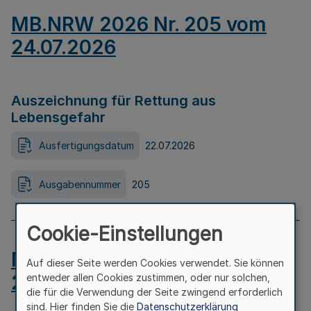
MB.NRW 2026 Nr. 205 vom
24.07.2026
Auszeichnung für Rettung aus
Lebensgefahr
Ausfertigungsdatum
22.07.2026
Ausgabennummer
205
Cookie-Einstellungen
MB.NRW 2026 Nr. 204 vom
Auf dieser Seite werden Cookies verwendet. Sie können
24.07.2026
entweder allen Cookies zustimmen, oder nur solchen,
die für die Verwendung der Seite zwingend erforderlich
sind. Hier finden Sie die
Datenschutzerklärung