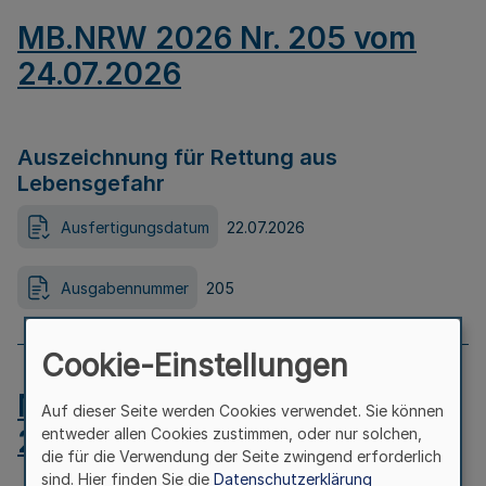
MB.NRW 2026 Nr. 205 vom
24.07.2026
Auszeichnung für Rettung aus
Lebensgefahr
Ausfertigungsdatum
22.07.2026
Ausgabennummer
205
Cookie-Einstellungen
MB.NRW 2026 Nr. 204 vom
Auf dieser Seite werden Cookies verwendet. Sie können
24.07.2026
entweder allen Cookies zustimmen, oder nur solchen,
die für die Verwendung der Seite zwingend erforderlich
sind. Hier finden Sie die
Datenschutzerklärung