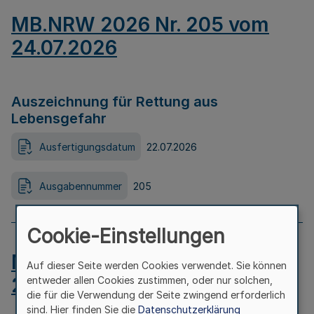
MB.NRW 2026 Nr. 205 vom
24.07.2026
Auszeichnung für Rettung aus
Lebensgefahr
Ausfertigungsdatum
22.07.2026
Ausgabennummer
205
Cookie-Einstellungen
MB.NRW 2026 Nr. 204 vom
Auf dieser Seite werden Cookies verwendet. Sie können
24.07.2026
entweder allen Cookies zustimmen, oder nur solchen,
die für die Verwendung der Seite zwingend erforderlich
sind. Hier finden Sie die
Datenschutzerklärung