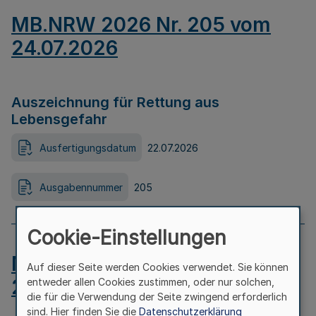
MB.NRW 2026 Nr. 205 vom
24.07.2026
Auszeichnung für Rettung aus
Lebensgefahr
Ausfertigungsdatum
22.07.2026
Ausgabennummer
205
Cookie-Einstellungen
MB.NRW 2026 Nr. 204 vom
Auf dieser Seite werden Cookies verwendet. Sie können
24.07.2026
entweder allen Cookies zustimmen, oder nur solchen,
die für die Verwendung der Seite zwingend erforderlich
sind. Hier finden Sie die
Datenschutzerklärung