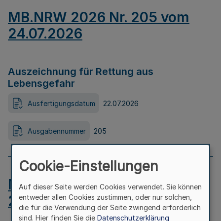
MB.NRW 2026 Nr. 205 vom
24.07.2026
Auszeichnung für Rettung aus
Lebensgefahr
Ausfertigungsdatum
22.07.2026
Ausgabennummer
205
Cookie-Einstellungen
MB.NRW 2026 Nr. 204 vom
Auf dieser Seite werden Cookies verwendet. Sie können
24.07.2026
entweder allen Cookies zustimmen, oder nur solchen,
die für die Verwendung der Seite zwingend erforderlich
sind. Hier finden Sie die
Datenschutzerklärung