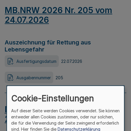
MB.NRW 2026 Nr. 205 vom
24.07.2026
Auszeichnung für Rettung aus
Lebensgefahr
Ausfertigungsdatum
22.07.2026
Ausgabennummer
205
Cookie-Einstellungen
MB.NRW 2026 Nr. 204 vom
Auf dieser Seite werden Cookies verwendet. Sie können
24.07.2026
entweder allen Cookies zustimmen, oder nur solchen,
die für die Verwendung der Seite zwingend erforderlich
sind. Hier finden Sie die
Datenschutzerklärung