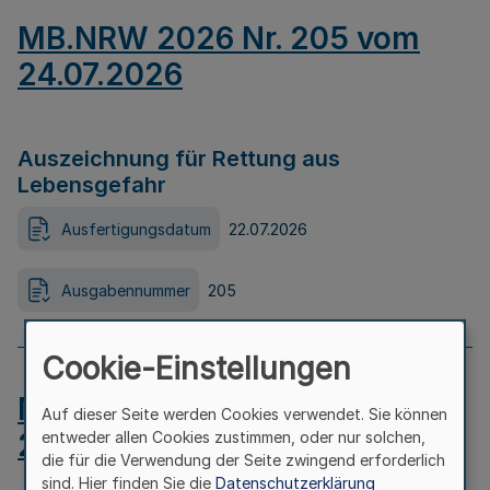
MB.NRW 2026 Nr. 205 vom
24.07.2026
Auszeichnung für Rettung aus
Lebensgefahr
Ausfertigungsdatum
22.07.2026
Ausgabennummer
205
Cookie-Einstellungen
MB.NRW 2026 Nr. 204 vom
Auf dieser Seite werden Cookies verwendet. Sie können
24.07.2026
entweder allen Cookies zustimmen, oder nur solchen,
die für die Verwendung der Seite zwingend erforderlich
sind. Hier finden Sie die
Datenschutzerklärung