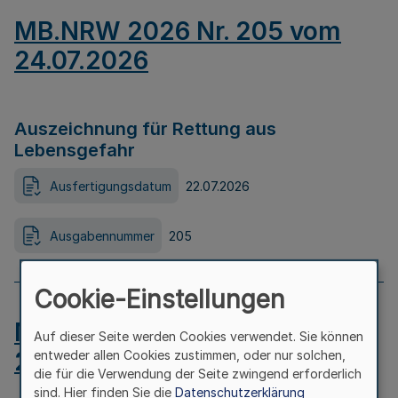
MB.NRW 2026 Nr. 205 vom
24.07.2026
Auszeichnung für Rettung aus
Lebensgefahr
Ausfertigungsdatum
22.07.2026
Ausgabennummer
205
Cookie-Einstellungen
MB.NRW 2026 Nr. 204 vom
Auf dieser Seite werden Cookies verwendet. Sie können
24.07.2026
entweder allen Cookies zustimmen, oder nur solchen,
die für die Verwendung der Seite zwingend erforderlich
sind. Hier finden Sie die
Datenschutzerklärung