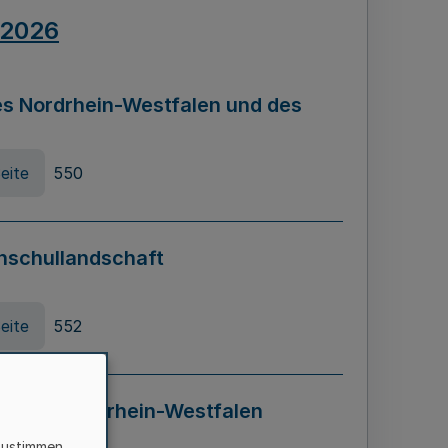
.2026
s Nordrhein-Westfalen und des
eite
550
hschullandschaft
eite
552
ung in Nordrhein-Westfalen
LADG NRW)
zustimmen,