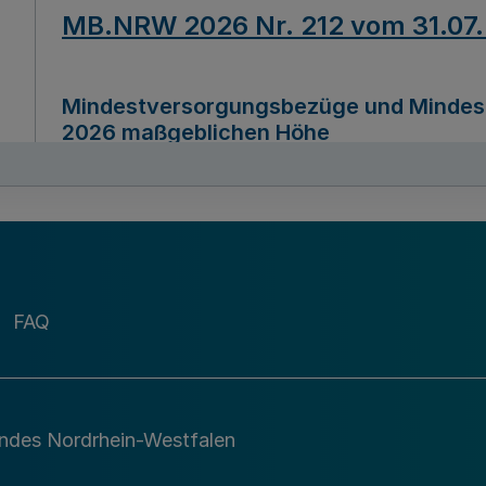
MB.NRW 2026 Nr. 212 vom 31.07
Mindestversorgungsbezüge und Mindesth
2026 maßgeblichen Höhe
Ausfertigungsdatum
22.07.2026
MB.NRW 2026 Nr. 211 vom 31.07
FAQ
Richtlinie zur Durchführung des Förder
Digital (MID)“ zum Teilprogramm MID-Di
andes Nordrhein-Westfalen
Ausfertigungsdatum
29.11.2026
A