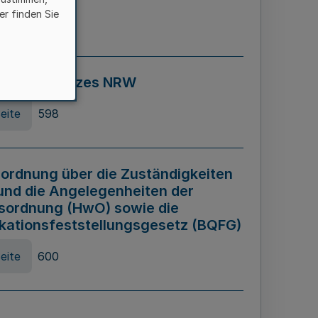
er finden Sie
eite
595
ospiel Gesetzes NRW
eite
598
ordnung über die Zuständigkeiten
und die Angelegenheiten der
sordnung (HwO) sowie die
ikationsfeststellungsgesetz (BQFG)
eite
600