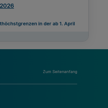
.2026
öchstgrenzen in der ab 1. April
Ausgabennummer
212
.2026
Zum Seitenanfang
programms „Mittelstand Innovativ &
gitale Prozesse
usgabennummer
211