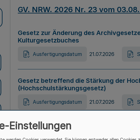
GV. NRW. 2026 Nr. 23 vom 03.08
Gesetz zur Änderung des Archivgesetze
Kulturgesetzbuches
Ausfertigungsdatum
21.07.2026
S
Gesetz betreffend die Stärkung der Hoc
(Hochschulstärkungsgesetz)
Ausfertigungsdatum
21.07.2026
S
e-Einstellungen
Gesetz zur Vermeidung von Diskriminier
(Landesantidiskriminierungsgesetz – 
ite werden Cookies verwendet. Sie können entweder allen Cookies 