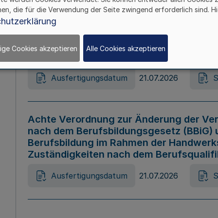
hen, die für die Verwendung der Seite zwingend erforderlich sind. Hi
Ausfertigungsdatum
21.07.2026
S
hutzerklärung
ige Cookies akzeptieren
Alle Cookies akzeptieren
Gesetz zur Änderung des Online-Casin
Ausfertigungsdatum
21.07.2026
S
Achte Verordnung zur Änderung der Ver
nach dem Berufsbildungsgesetz (BBiG) 
Berufsbildung im Rahmen der Handwerk
Zuständigkeiten nach dem Berufsqualif
Ausfertigungsdatum
21.07.2026
S