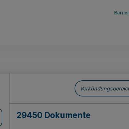
Barrier
ch
Verkündungsbereich 
29450 Dokumente