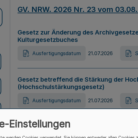
GV. NRW. 2026 Nr. 23 vom 03.08
Gesetz zur Änderung des Archivgesetze
Kulturgesetzbuches
Ausfertigungsdatum
21.07.2026
S
Gesetz betreffend die Stärkung der Hoc
(Hochschulstärkungsgesetz)
Ausfertigungsdatum
21.07.2026
S
e-Einstellungen
Gesetz zur Vermeidung von Diskriminier
(Landesantidiskriminierungsgesetz – 
ite werden Cookies verwendet. Sie können entweder allen Cookies 