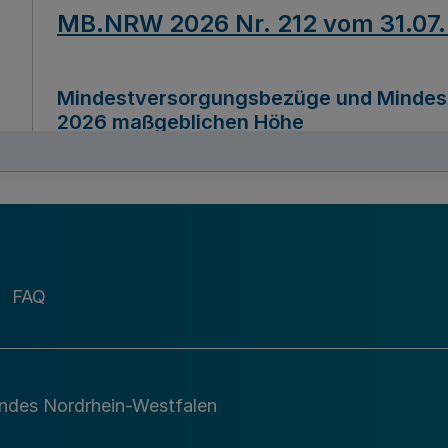
MB.NRW 2026 Nr. 212 vom 31.07
Mindestversorgungsbezüge und Mindesth
2026 maßgeblichen Höhe
Ausfertigungsdatum
22.07.2026
MB.NRW 2026 Nr. 211 vom 31.07
FAQ
Richtlinie zur Durchführung des Förder
Digital (MID)“ zum Teilprogramm MID-Di
andes Nordrhein-Westfalen
Ausfertigungsdatum
29.11.2026
A