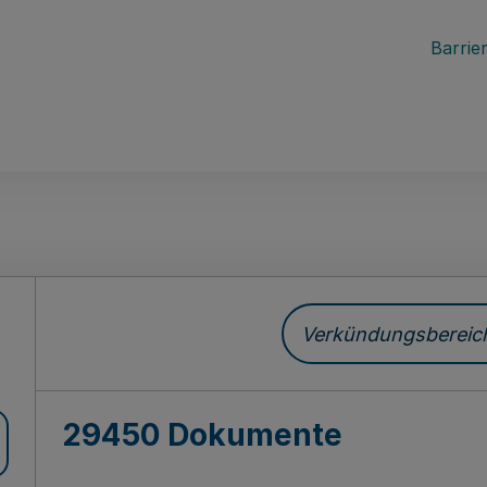
Barrier
ch
Verkündungsbereich 
29450 Dokumente