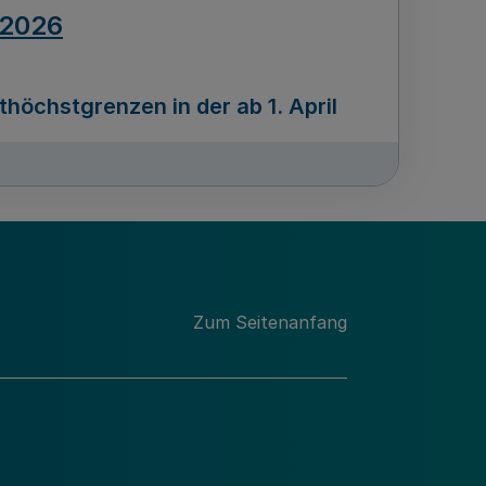
.2026
öchstgrenzen in der ab 1. April
Ausgabennummer
212
.2026
Zum Seitenanfang
programms „Mittelstand Innovativ &
gitale Prozesse
usgabennummer
211