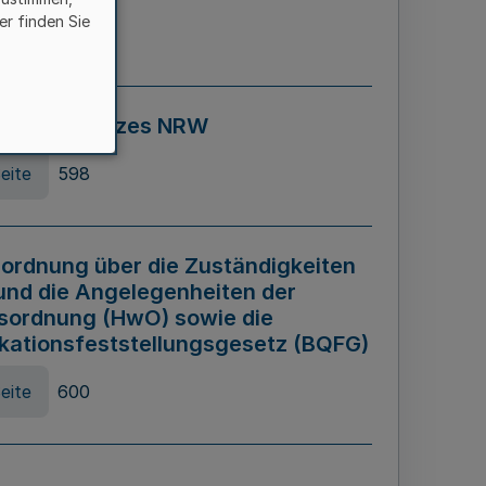
er finden Sie
eite
595
ospiel Gesetzes NRW
eite
598
ordnung über die Zuständigkeiten
und die Angelegenheiten der
sordnung (HwO) sowie die
ikationsfeststellungsgesetz (BQFG)
eite
600