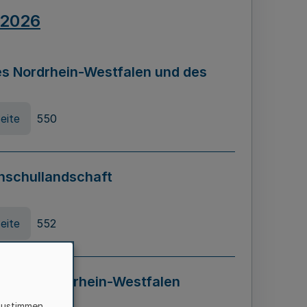
.2026
s Nordrhein-Westfalen und des
eite
550
hschullandschaft
eite
552
ung in Nordrhein-Westfalen
LADG NRW)
zustimmen,