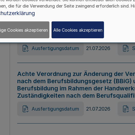
hen, die für die Verwendung der Seite zwingend erforderlich sind. Hi
Ausfertigungsdatum
21.07.2026
S
hutzerklärung
ige Cookies akzeptieren
Alle Cookies akzeptieren
Gesetz zur Änderung des Online-Casin
Ausfertigungsdatum
21.07.2026
S
Achte Verordnung zur Änderung der Ver
nach dem Berufsbildungsgesetz (BBiG) 
Berufsbildung im Rahmen der Handwerk
Zuständigkeiten nach dem Berufsqualif
Ausfertigungsdatum
21.07.2026
S