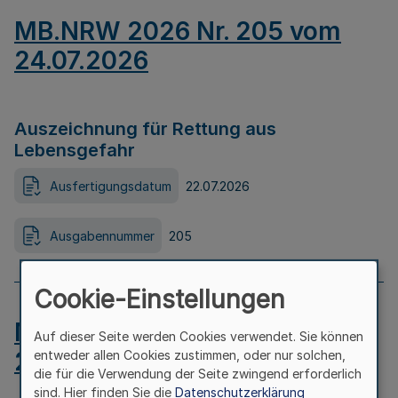
MB.NRW 2026 Nr. 205 vom
24.07.2026
Auszeichnung für Rettung aus
Lebensgefahr
Ausfertigungsdatum
22.07.2026
Ausgabennummer
205
Cookie-Einstellungen
MB.NRW 2026 Nr. 204 vom
Auf dieser Seite werden Cookies verwendet. Sie können
24.07.2026
entweder allen Cookies zustimmen, oder nur solchen,
die für die Verwendung der Seite zwingend erforderlich
sind. Hier finden Sie die
Datenschutzerklärung