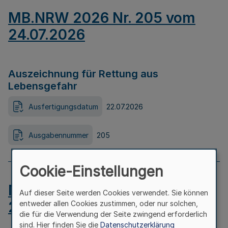
MB.NRW 2026 Nr. 205 vom
24.07.2026
Auszeichnung für Rettung aus
Lebensgefahr
Ausfertigungsdatum
22.07.2026
Ausgabennummer
205
Cookie-Einstellungen
MB.NRW 2026 Nr. 204 vom
Auf dieser Seite werden Cookies verwendet. Sie können
24.07.2026
entweder allen Cookies zustimmen, oder nur solchen,
die für die Verwendung der Seite zwingend erforderlich
sind. Hier finden Sie die
Datenschutzerklärung