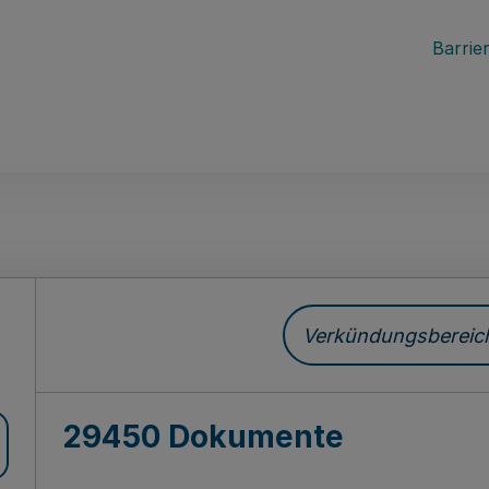
Barrier
ch
Verkündungsbereich 
29450 Dokumente