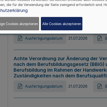
hen, die für die Verwendung der Seite zwingend erforderlich sind. Hi
Ausfertigungsdatum
21.07.2026
S
hutzerklärung
ige Cookies akzeptieren
Alle Cookies akzeptieren
Gesetz zur Änderung des Online-Casin
Ausfertigungsdatum
21.07.2026
S
Achte Verordnung zur Änderung der Ver
nach dem Berufsbildungsgesetz (BBiG) 
Berufsbildung im Rahmen der Handwerk
Zuständigkeiten nach dem Berufsqualif
Ausfertigungsdatum
21.07.2026
S