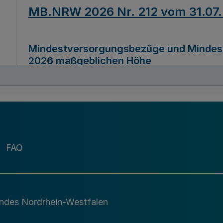
MB.NRW 2026 Nr. 212 vom 31.07
Mindestversorgungsbezüge und Mindesth
2026 maßgeblichen Höhe
Ausfertigungsdatum
22.07.2026
MB.NRW 2026 Nr. 211 vom 31.07
FAQ
Richtlinie zur Durchführung des Förder
Digital (MID)“ zum Teilprogramm MID-Di
andes Nordrhein-Westfalen
Ausfertigungsdatum
29.11.2026
A