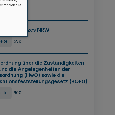
er finden Sie
eite
595
ospiel Gesetzes NRW
eite
598
ordnung über die Zuständigkeiten
und die Angelegenheiten der
sordnung (HwO) sowie die
ikationsfeststellungsgesetz (BQFG)
eite
600