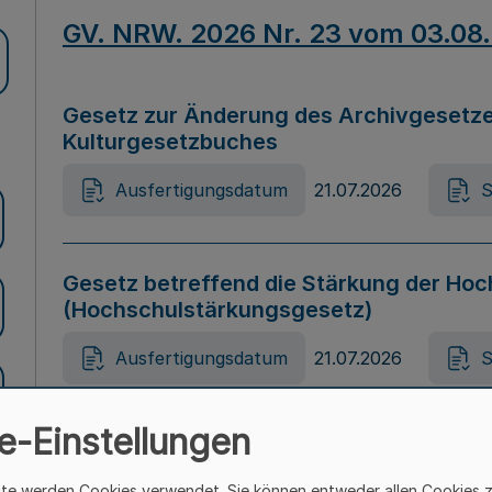
GV. NRW. 2026 Nr. 23 vom 03.08
Gesetz zur Änderung des Archivgesetze
Kulturgesetzbuches
Ausfertigungsdatum
21.07.2026
S
Gesetz betreffend die Stärkung der Hoc
(Hochschulstärkungsgesetz)
Ausfertigungsdatum
21.07.2026
S
e-Einstellungen
Gesetz zur Vermeidung von Diskriminier
(Landesantidiskriminierungsgesetz – 
ite werden Cookies verwendet. Sie können entweder allen Cookies 