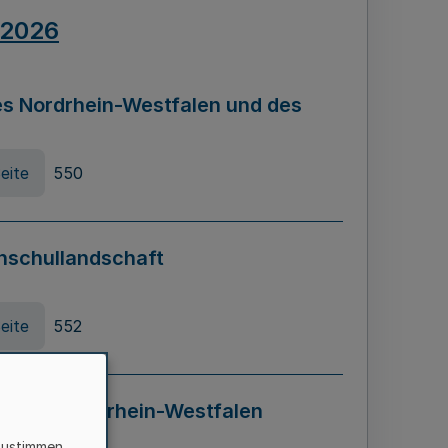
.2026
s Nordrhein-Westfalen und des
eite
550
hschullandschaft
eite
552
ung in Nordrhein-Westfalen
LADG NRW)
zustimmen,