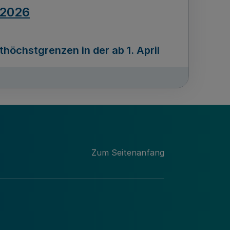
.2026
öchstgrenzen in der ab 1. April
Ausgabennummer
212
.2026
Zum Seitenanfang
programms „Mittelstand Innovativ &
gitale Prozesse
usgabennummer
211