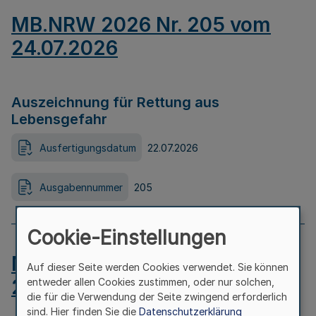
MB.NRW 2026 Nr. 205 vom
24.07.2026
Auszeichnung für Rettung aus
Lebensgefahr
Ausfertigungsdatum
22.07.2026
Ausgabennummer
205
Cookie-Einstellungen
MB.NRW 2026 Nr. 204 vom
Auf dieser Seite werden Cookies verwendet. Sie können
24.07.2026
entweder allen Cookies zustimmen, oder nur solchen,
die für die Verwendung der Seite zwingend erforderlich
sind. Hier finden Sie die
Datenschutzerklärung