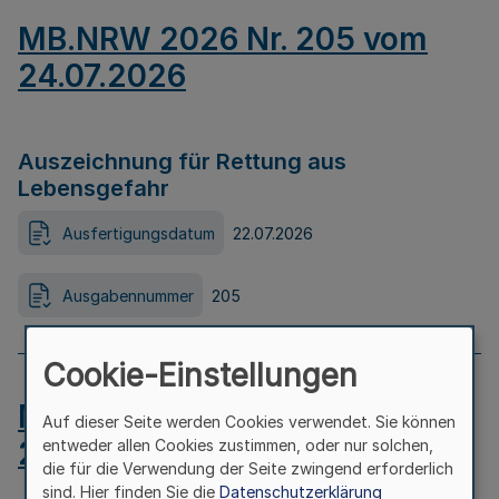
MB.NRW 2026 Nr. 205 vom
24.07.2026
Auszeichnung für Rettung aus
Lebensgefahr
Ausfertigungsdatum
22.07.2026
Ausgabennummer
205
Cookie-Einstellungen
MB.NRW 2026 Nr. 204 vom
Auf dieser Seite werden Cookies verwendet. Sie können
24.07.2026
entweder allen Cookies zustimmen, oder nur solchen,
die für die Verwendung der Seite zwingend erforderlich
sind. Hier finden Sie die
Datenschutzerklärung