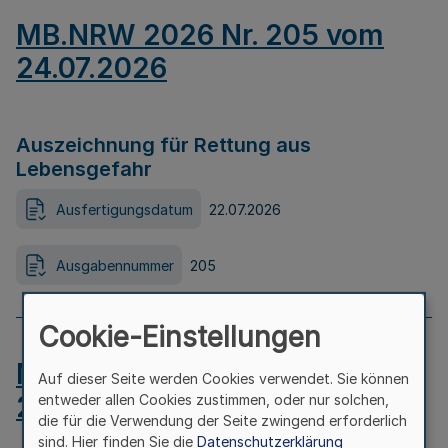
MB.NRW 2026 Nr. 205 vom
24.07.2026
Auszeichnung für Rettung aus
Lebensgefahr
Ausfertigungsdatum
22.07.2026
Ausgabennummer
205
Cookie-Einstellungen
MB.NRW 2026 Nr. 204 vom
Auf dieser Seite werden Cookies verwendet. Sie können
24.07.2026
entweder allen Cookies zustimmen, oder nur solchen,
die für die Verwendung der Seite zwingend erforderlich
sind. Hier finden Sie die
Datenschutzerklärung