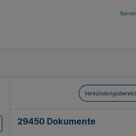
Barrier
ch
Verkündungsbereich 
29450 Dokumente