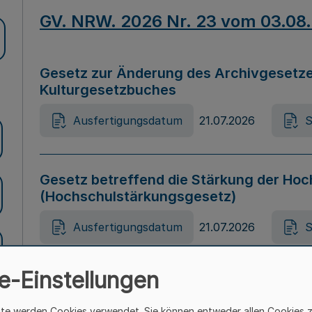
GV. NRW. 2026 Nr. 23 vom 03.08
Gesetz zur Änderung des Archivgesetze
Kulturgesetzbuches
Ausfertigungsdatum
21.07.2026
S
Gesetz betreffend die Stärkung der Hoc
(Hochschulstärkungsgesetz)
Ausfertigungsdatum
21.07.2026
S
e-Einstellungen
Gesetz zur Vermeidung von Diskriminier
(Landesantidiskriminierungsgesetz – 
ite werden Cookies verwendet. Sie können entweder allen Cookies 