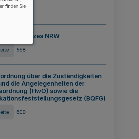
er finden Sie
eite
595
ospiel Gesetzes NRW
eite
598
ordnung über die Zuständigkeiten
und die Angelegenheiten der
sordnung (HwO) sowie die
ikationsfeststellungsgesetz (BQFG)
eite
600