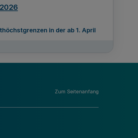
.2026
öchstgrenzen in der ab 1. April
Ausgabennummer
212
.2026
Zum Seitenanfang
programms „Mittelstand Innovativ &
gitale Prozesse
usgabennummer
211