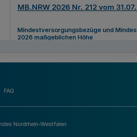
MB.NRW 2026 Nr. 212 vom 31.07
Mindestversorgungsbezüge und Mindesth
2026 maßgeblichen Höhe
Ausfertigungsdatum
22.07.2026
MB.NRW 2026 Nr. 211 vom 31.07
FAQ
Richtlinie zur Durchführung des Förder
Digital (MID)“ zum Teilprogramm MID-Di
andes Nordrhein-Westfalen
Ausfertigungsdatum
29.11.2026
A