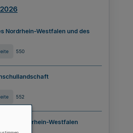
.2026
s Nordrhein-Westfalen und des
eite
550
hschullandschaft
eite
552
ung in Nordrhein-Westfalen
LADG NRW)
zustimmen,