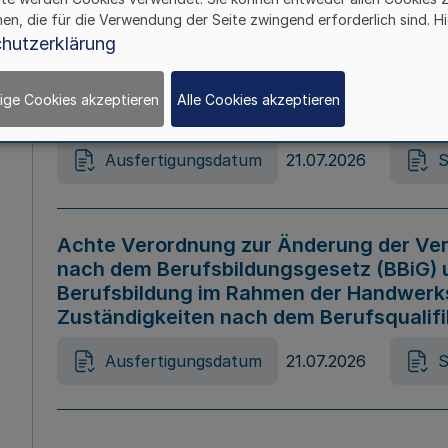
hen, die für die Verwendung der Seite zwingend erforderlich sind. Hi
Ausfertigungsdatum
21.07.2026
S
hutzerklärung
ige Cookies akzeptieren
Alle Cookies akzeptieren
Gesetz zur Änderung des Online-Casin
Ausfertigungsdatum
21.07.2026
S
Achte Verordnung zur Änderung der Ver
nach dem Berufsbildungsgesetz (BBiG) 
Berufsbildung im Rahmen der Handwerk
Zuständigkeiten nach dem Berufsqualif
Ausfertigungsdatum
21.07.2026
S