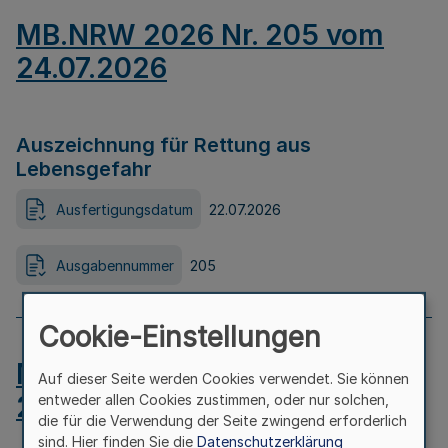
MB.NRW 2026 Nr. 205 vom
24.07.2026
Auszeichnung für Rettung aus
Lebensgefahr
Ausfertigungsdatum
22.07.2026
Ausgabennummer
205
Cookie-Einstellungen
MB.NRW 2026 Nr. 204 vom
Auf dieser Seite werden Cookies verwendet. Sie können
24.07.2026
entweder allen Cookies zustimmen, oder nur solchen,
die für die Verwendung der Seite zwingend erforderlich
sind. Hier finden Sie die
Datenschutzerklärung