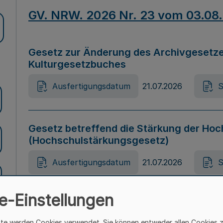
GV. NRW. 2026 Nr. 23 vom 03.08
Gesetz zur Änderung des Archivgesetze
Kulturgesetzbuches
Ausfertigungsdatum
21.07.2026
S
Gesetz betreffend die Stärkung der Hoc
(Hochschulstärkungsgesetz)
Ausfertigungsdatum
21.07.2026
S
e-Einstellungen
Gesetz zur Vermeidung von Diskriminier
(Landesantidiskriminierungsgesetz – 
ite werden Cookies verwendet. Sie können entweder allen Cookies 