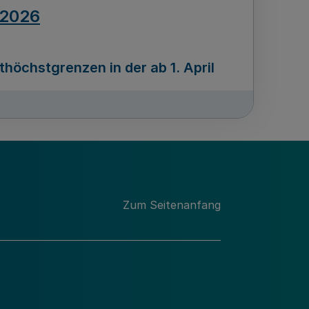
.2026
öchstgrenzen in der ab 1. April
Ausgabennummer
212
.2026
Zum Seitenanfang
programms „Mittelstand Innovativ &
gitale Prozesse
usgabennummer
211