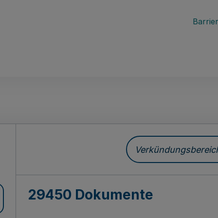
Barrier
ch
Verkündungsbereich 
29450 Dokumente