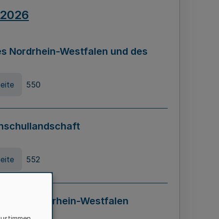
.2026
s Nordrhein-Westfalen und des
eite
550
hschullandschaft
eite
552
ung in Nordrhein-Westfalen
LADG NRW)
zustimmen,