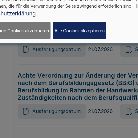
hen, die für die Verwendung der Seite zwingend erforderlich sind. Hi
Ausfertigungsdatum
21.07.2026
S
hutzerklärung
ige Cookies akzeptieren
Alle Cookies akzeptieren
Gesetz zur Änderung des Online-Casin
Ausfertigungsdatum
21.07.2026
S
Achte Verordnung zur Änderung der Ver
nach dem Berufsbildungsgesetz (BBiG) 
Berufsbildung im Rahmen der Handwerk
Zuständigkeiten nach dem Berufsqualif
Ausfertigungsdatum
21.07.2026
S