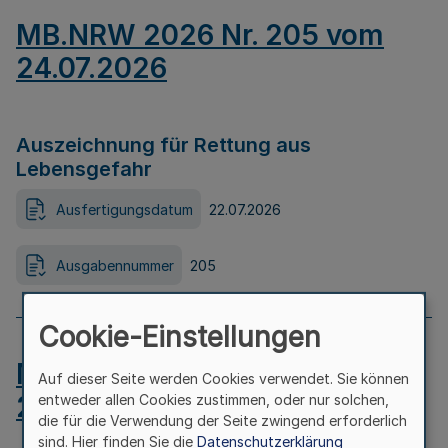
MB.NRW 2026 Nr. 205 vom
24.07.2026
Auszeichnung für Rettung aus
Lebensgefahr
Ausfertigungsdatum
22.07.2026
Ausgabennummer
205
Cookie-Einstellungen
MB.NRW 2026 Nr. 204 vom
Auf dieser Seite werden Cookies verwendet. Sie können
24.07.2026
entweder allen Cookies zustimmen, oder nur solchen,
die für die Verwendung der Seite zwingend erforderlich
sind. Hier finden Sie die
Datenschutzerklärung