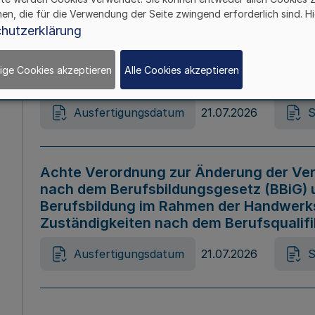
hen, die für die Verwendung der Seite zwingend erforderlich sind. Hi
Ausfertigungsdatum
21.07.2026
S
hutzerklärung
ige Cookies akzeptieren
Alle Cookies akzeptieren
Gesetz zur Änderung des Online-Casin
Ausfertigungsdatum
21.07.2026
S
Achte Verordnung zur Änderung der Ver
nach dem Berufsbildungsgesetz (BBiG) 
Berufsbildung im Rahmen der Handwerk
Zuständigkeiten nach dem Berufsqualif
Ausfertigungsdatum
21.07.2026
S