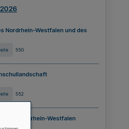
.2026
s Nordrhein-Westfalen und des
eite
550
hschullandschaft
eite
552
ung in Nordrhein-Westfalen
LADG NRW)
zustimmen,