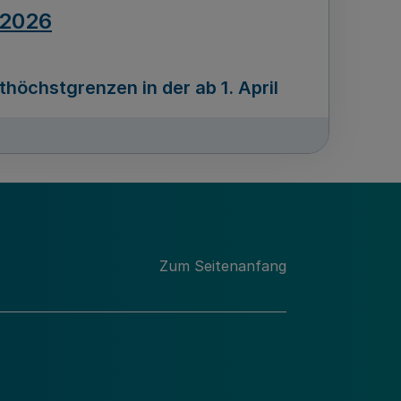
.2026
öchstgrenzen in der ab 1. April
Ausgabennummer
212
.2026
Zum Seitenanfang
programms „Mittelstand Innovativ &
gitale Prozesse
usgabennummer
211