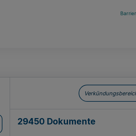
Barrier
ch
Verkündungsbereich 
29450 Dokumente