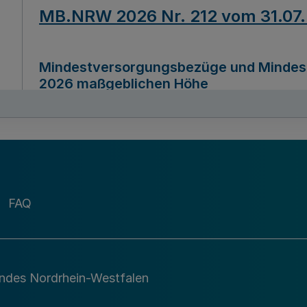
MB.NRW 2026 Nr. 212 vom 31.07
Mindestversorgungsbezüge und Mindesth
2026 maßgeblichen Höhe
Ausfertigungsdatum
22.07.2026
MB.NRW 2026 Nr. 211 vom 31.07
FAQ
Richtlinie zur Durchführung des Förder
Digital (MID)“ zum Teilprogramm MID-Di
andes Nordrhein-Westfalen
Ausfertigungsdatum
29.11.2026
A