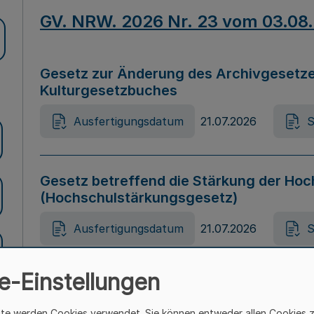
GV. NRW. 2026 Nr. 23 vom 03.08
Gesetz zur Änderung des Archivgesetze
Kulturgesetzbuches
Ausfertigungsdatum
21.07.2026
S
Gesetz betreffend die Stärkung der Hoc
(Hochschulstärkungsgesetz)
Ausfertigungsdatum
21.07.2026
S
e-Einstellungen
Gesetz zur Vermeidung von Diskriminier
(Landesantidiskriminierungsgesetz – 
ite werden Cookies verwendet. Sie können entweder allen Cookies 