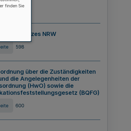
er finden Sie
eite
595
ospiel Gesetzes NRW
eite
598
ordnung über die Zuständigkeiten
und die Angelegenheiten der
sordnung (HwO) sowie die
ikationsfeststellungsgesetz (BQFG)
eite
600