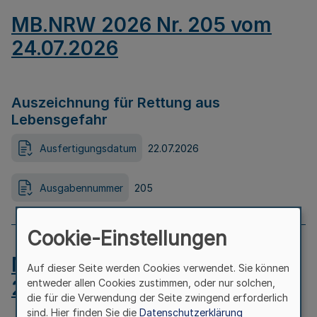
MB.NRW 2026 Nr. 205 vom
24.07.2026
Auszeichnung für Rettung aus
Lebensgefahr
Ausfertigungsdatum
22.07.2026
Ausgabennummer
205
Cookie-Einstellungen
MB.NRW 2026 Nr. 204 vom
Auf dieser Seite werden Cookies verwendet. Sie können
24.07.2026
entweder allen Cookies zustimmen, oder nur solchen,
die für die Verwendung der Seite zwingend erforderlich
sind. Hier finden Sie die
Datenschutzerklärung