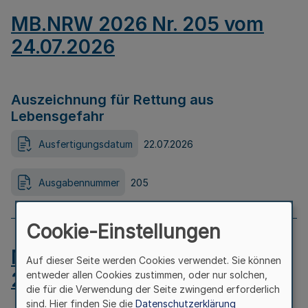
MB.NRW 2026 Nr. 205 vom
24.07.2026
Auszeichnung für Rettung aus
Lebensgefahr
Ausfertigungsdatum
22.07.2026
Ausgabennummer
205
Cookie-Einstellungen
MB.NRW 2026 Nr. 204 vom
Auf dieser Seite werden Cookies verwendet. Sie können
24.07.2026
entweder allen Cookies zustimmen, oder nur solchen,
die für die Verwendung der Seite zwingend erforderlich
sind. Hier finden Sie die
Datenschutzerklärung