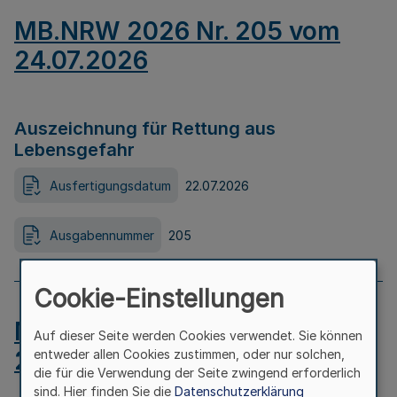
MB.NRW 2026 Nr. 205 vom
24.07.2026
Auszeichnung für Rettung aus
Lebensgefahr
Ausfertigungsdatum
22.07.2026
Ausgabennummer
205
Cookie-Einstellungen
MB.NRW 2026 Nr. 204 vom
Auf dieser Seite werden Cookies verwendet. Sie können
24.07.2026
entweder allen Cookies zustimmen, oder nur solchen,
die für die Verwendung der Seite zwingend erforderlich
sind. Hier finden Sie die
Datenschutzerklärung