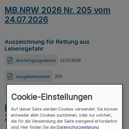
MB.NRW 2026 Nr. 205 vom
24.07.2026
Auszeichnung für Rettung aus
Lebensgefahr
Ausfertigungsdatum
22.07.2026
Ausgabennummer
205
Cookie-Einstellungen
MB.NRW 2026 Nr. 204 vom
Auf dieser Seite werden Cookies verwendet. Sie können
24.07.2026
entweder allen Cookies zustimmen, oder nur solchen,
die für die Verwendung der Seite zwingend erforderlich
sind. Hier finden Sie die
Datenschutzerklärung