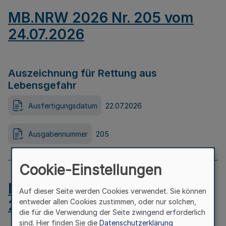
MB.NRW 2026 Nr. 205 vom
24.07.2026
Auszeichnung für Rettung aus
Lebensgefahr
Ausfertigungsdatum
22.07.2026
Ausgabennummer
205
Cookie-Einstellungen
MB.NRW 2026 Nr. 204 vom
Auf dieser Seite werden Cookies verwendet. Sie können
24.07.2026
entweder allen Cookies zustimmen, oder nur solchen,
die für die Verwendung der Seite zwingend erforderlich
sind. Hier finden Sie die
Datenschutzerklärung