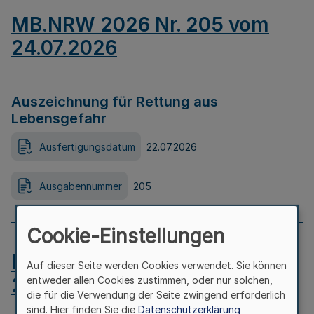
MB.NRW 2026 Nr. 205 vom
24.07.2026
Auszeichnung für Rettung aus
Lebensgefahr
Ausfertigungsdatum
22.07.2026
Ausgabennummer
205
Cookie-Einstellungen
MB.NRW 2026 Nr. 204 vom
Auf dieser Seite werden Cookies verwendet. Sie können
24.07.2026
entweder allen Cookies zustimmen, oder nur solchen,
die für die Verwendung der Seite zwingend erforderlich
sind. Hier finden Sie die
Datenschutzerklärung