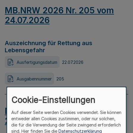
MB.NRW 2026 Nr. 205 vom
24.07.2026
Auszeichnung für Rettung aus
Lebensgefahr
Ausfertigungsdatum
22.07.2026
Ausgabennummer
205
Cookie-Einstellungen
MB.NRW 2026 Nr. 204 vom
Auf dieser Seite werden Cookies verwendet. Sie können
24.07.2026
entweder allen Cookies zustimmen, oder nur solchen,
die für die Verwendung der Seite zwingend erforderlich
sind. Hier finden Sie die
Datenschutzerklärung