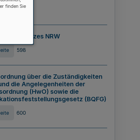
er finden Sie
eite
595
ospiel Gesetzes NRW
eite
598
ordnung über die Zuständigkeiten
und die Angelegenheiten der
sordnung (HwO) sowie die
ikationsfeststellungsgesetz (BQFG)
eite
600