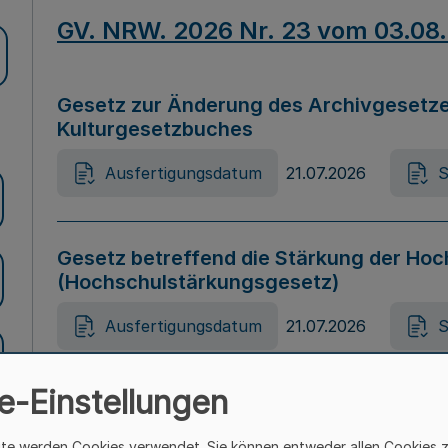
GV. NRW. 2026 Nr. 23 vom 03.08
Gesetz zur Änderung des Archivgesetze
Kulturgesetzbuches
Ausfertigungsdatum
21.07.2026
S
Gesetz betreffend die Stärkung der Hoc
(Hochschulstärkungsgesetz)
Ausfertigungsdatum
21.07.2026
S
e-Einstellungen
Gesetz zur Vermeidung von Diskriminier
(Landesantidiskriminierungsgesetz – 
ite werden Cookies verwendet. Sie können entweder allen Cookies 