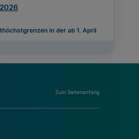
.2026
öchstgrenzen in der ab 1. April
Ausgabennummer
212
.2026
Zum Seitenanfang
programms „Mittelstand Innovativ &
gitale Prozesse
usgabennummer
211