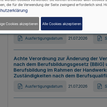
hen, die für die Verwendung der Seite zwingend erforderlich sind. Hi
Ausfertigungsdatum
21.07.2026
S
hutzerklärung
ige Cookies akzeptieren
Alle Cookies akzeptieren
Gesetz zur Änderung des Online-Casin
Ausfertigungsdatum
21.07.2026
S
Achte Verordnung zur Änderung der Ver
nach dem Berufsbildungsgesetz (BBiG) 
Berufsbildung im Rahmen der Handwerk
Zuständigkeiten nach dem Berufsqualif
Ausfertigungsdatum
21.07.2026
S