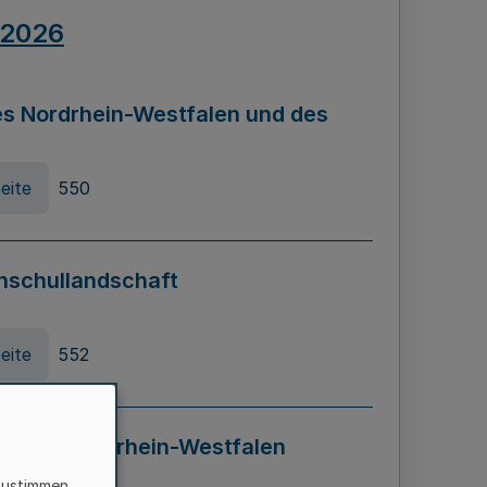
.2026
s Nordrhein-Westfalen und des
eite
550
hschullandschaft
eite
552
ung in Nordrhein-Westfalen
LADG NRW)
zustimmen,