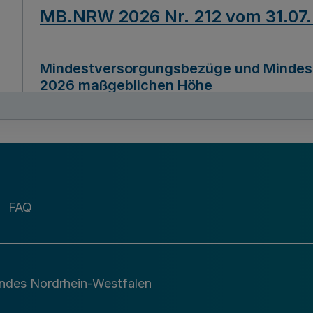
MB.NRW 2026 Nr. 212 vom 31.07
Mindestversorgungsbezüge und Mindesth
2026 maßgeblichen Höhe
Ausfertigungsdatum
22.07.2026
MB.NRW 2026 Nr. 211 vom 31.07
FAQ
Richtlinie zur Durchführung des Förder
Digital (MID)“ zum Teilprogramm MID-Di
andes Nordrhein-Westfalen
Ausfertigungsdatum
29.11.2026
A