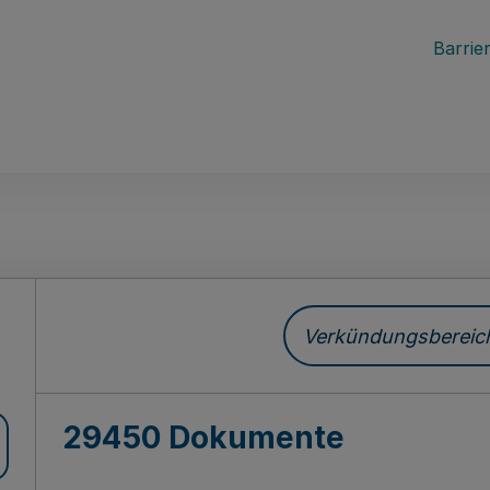
Barrier
ch
Verkündungsbereich 
29450 Dokumente